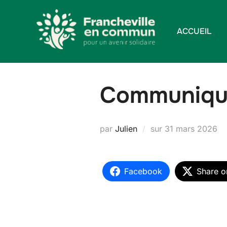
Aller
au
ACCUEIL
contenu
Communiqué
Publié
par
Julien
sur
31 mars 2026
le
Facebook
Share o