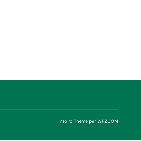
n
e
m
e
n
t
Inspiro Theme
par
WPZOOM