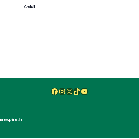
Gratuit
Facebook
Instagram
X
TikTok
YouTube
erespire.fr